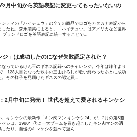
が2月中旬から英語表記に変更ってもったいないの
ャンディの「ハイチュウ」の全ての商品でロゴをカタカナ表記から
ましたね。森永製菓によると、「ハイチュウ」はアメリカなど世界
、ブランドロゴを英語表記に統一することで...
ンジ」は成功したのになぜ失敗認定された？
になっているけん玉のギネス記録へのチャレンジ。今年は昨年より
戦で、128人目となった歌手の三山ひろしが歌い終わったあとに成功
。その様子を見届けたギネスの認定員...
4：2月中旬に発売！ 世代を超えて愛されるキンケシ
、キンケシの最新作「キン肉マン キンケシ24」が、2月の第3週
ケシは、1980年代に一大ブームを巻き起こしたキン肉マンの消
したり、自慢のキンケシを並べて遊ん...