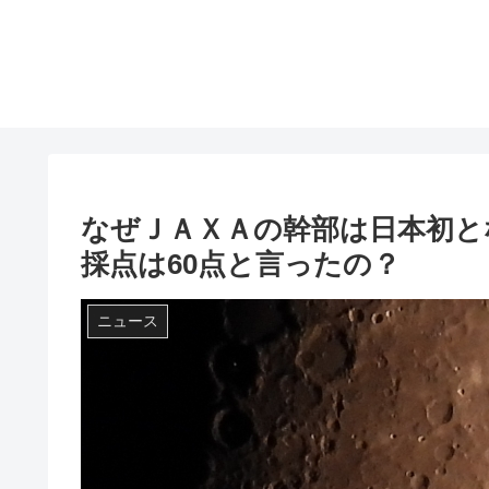
なぜＪＡＸＡの幹部は日本初と
採点は60点と言ったの？
ニュース