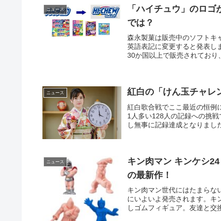
「ハイチュウ」のロゴ
ニュース
では？
森永製菓は販売中のソフトキ
英語表記に変更すると発表し
30か国以上で販売されており
紅白の「けん玉チャレ
ニュース
紅白歌合戦でここ最近の恒例
1人多い128人の記録への挑
し無事に記録達成となりました
キン肉マン キンケシ2
ニュース
の最新作！
キン肉マン世代にはたまらない
にいよいよ発売されます。キン
しゴムフィギュア。友達と交換