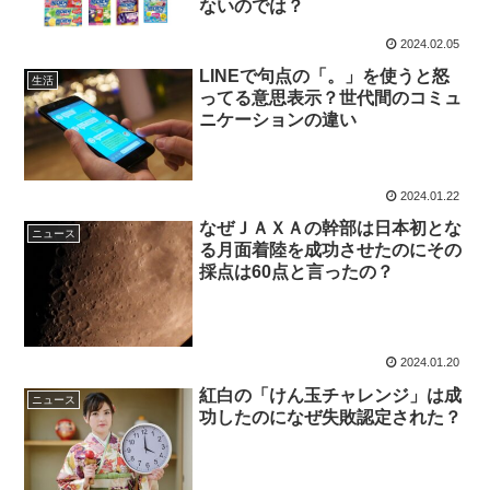
ないのでは？
2024.02.05
LINEで句点の「。」を使うと怒
生活
ってる意思表示？世代間のコミュ
ニケーションの違い
2024.01.22
なぜＪＡＸＡの幹部は日本初とな
ニュース
る月面着陸を成功させたのにその
採点は60点と言ったの？
2024.01.20
紅白の「けん玉チャレンジ」は成
ニュース
功したのになぜ失敗認定された？